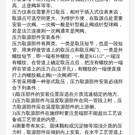
高、止逆阀坏等等。
压力仪表仅需要开口取压，相对于插入式仪表来说，
取源点可选空间更大。为维护方便，在取源点处需要
安装一次阀。一次阀一般是针型截止阀或针型球阀，
若是法兰连接则一次阀通常是闸阀。
压力取源部件安装条件:
压力取源部件有两类。一类是取压短节，也是一段短
管。用来焊接管道上的取压点和取压阀门。一类是外
螺纹短节，即一端有外螺纹，一般是KG1/2",一端没
有螺纹。在管道上确定取压点后，把没有螺纹的一端
焊在管道上的压力点(立开孔)，有螺纹的一端便直接
拧上内螺纹截止阀(一次阀)即可。
不管采用哪一种形式取压，压力取源部件安装必须符
合下列条件：
1)取压部件的安装位置应选在介质流速稳定的地方。
2)压力取源部件与温度取源部件在同一管段上时，压
力取源部件应在温度取源部件的上游侧。
3)压力取源部件在施焊时要注意端部不能超出工艺设
备或工艺管道的内壁。
4)测量带有灰尘、固体颗粒或沉淀物等混浊介质的压
力时，取源部件应倾斜向上安装。在水平工艺管道上