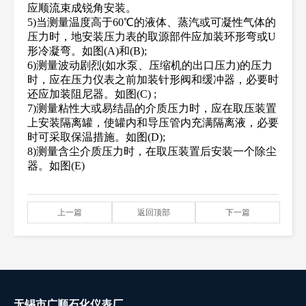
应顺流束成锐角安装。
5)当测量温度高于60℃的液体、蒸汽或可凝性气体的
压力时，地安装压力表的取源部件应加装环形弯或U
形冷凝弯。如图(A)和(B);
6)测量波动剧烈(如水泵、压缩机的出口压力)的压力
时，应在压力仪表之前加装针形阀和缓冲器，必要时
还应加装阻尼器。如图(C) ;
7)测量粘性大或易结晶的介质压力时，应在取压装置
上安装隔离罐，使罐内和导压管内充满隔离液，必要
时可采取保温措施。如图(D);
8)测量含尘介质压力时，在取压装置后安装一个除尘
器。如图(E)
上一篇
返回顶部
下一篇
无锡市广顺石化仪表厂