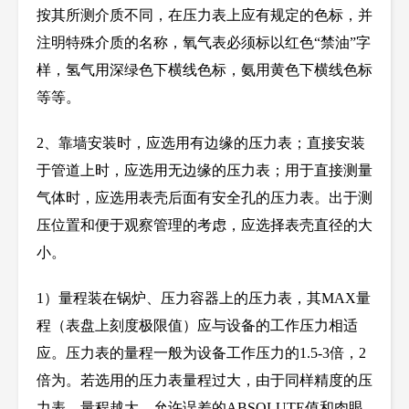
按其所测介质不同，在压力表上应有规定的色标，并
注明特殊介质的名称，氧气表必须标以红色
“禁油”字
样，氢气用深绿色下横线色标，氨用黄色下横线色标
等等。
2
、靠墙安装时，应选用有边缘的压力表；直接安装
于管道上时，应选用无边缘的压力表；用于直接测量
气体时，应选用表壳后面有安全孔的压力表。出于测
压位置和便于观察管理的考虑，应选择表壳直径的大
小。
1
）量程装在锅炉、压力容器上的压力表，其MAX量
程（表盘上刻度极限值）应与设备的工作压力相适
应。压力表的量程一般为设备工作压力的
1.5-3
倍，
2
倍为。若选用的压力表量程过大，由于同样精度的压
力表，量程越大，允许误差的
ABSOLUTE
值和肉眼