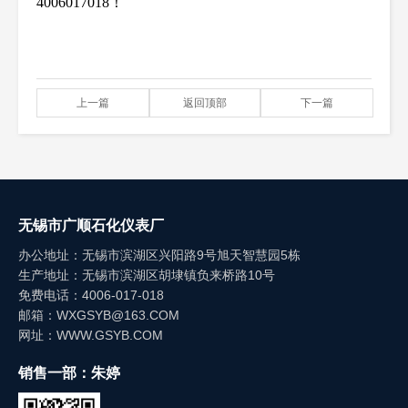
4006017018！
上一篇
返回顶部
下一篇
无锡市广顺石化仪表厂
办公地址：无锡市滨湖区兴阳路9号旭天智慧园5栋
生产地址：无锡市滨湖区胡埭镇负来桥路10号
免费电话：4006-017-018
邮箱：WXGSYB@163.COM
网址：WWW.GSYB.COM
销售一部：朱婷