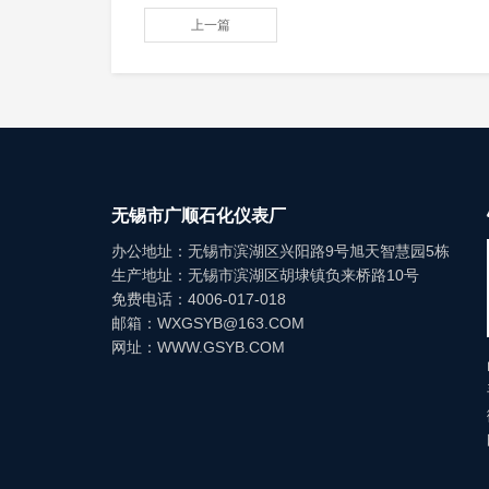
上一篇
无锡市广顺石化仪表厂
办公地址：无锡市滨湖区兴阳路9号旭天智慧园5栋
生产地址：无锡市滨湖区胡埭镇负来桥路10号
免费电话：4006-017-018
邮箱：WXGSYB@163.COM
网址：WWW.GSYB.COM