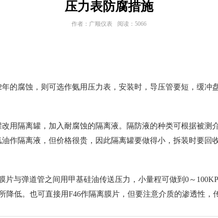
压力表防腐措施
作者：广顺仪表
阅读：5066
2年的腐蚀，则可选作氨用压力表，安装时，导压管要短，缓冲
罐改用隔离罐，加入耐腐蚀的隔离液。隔防液的种类可根据被测
氯油作隔离液，但价格很贵，因此隔离罐要做得小，拆装时要回
膜片与弹道管之间用甲基硅油传送压力，小量程可做到0～100K
有所降低。也可直接用F46作隔离膜片，但要注意介质的渗透性