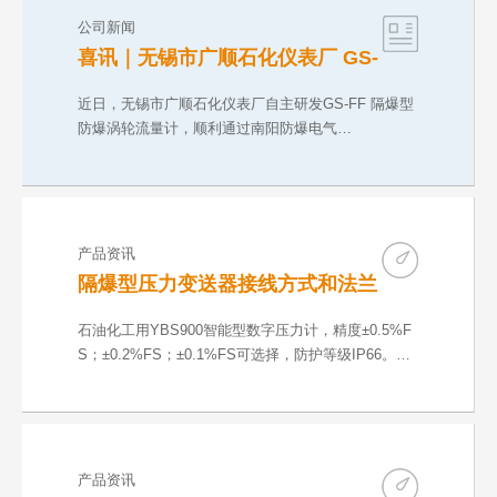
公司新闻
喜讯｜无锡市广顺石化仪表厂 GS-
FF 防爆涡轮流量计取得 CNEX 气
粉双防爆合格证
近日，无锡市广顺石化仪表厂自主研发GS-FF 隔爆型
防爆涡轮流量计，顺利通过南阳防爆电气…
产品资讯
隔爆型压力变送器接线方式和法兰
尺寸
石油化工用YBS900智能型数字压力计，精度±0.5%F
S；±0.2%FS；±0.1%FS可选择，防护等级IP66。输
出方…
产品资讯