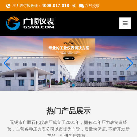
4006-017-018
压力表订购热线：
或
在线交谈
热门产品展示
无锡市广顺石化仪表厂成立于2001年，拥有21年压力表制造经
验，主营各种压力表
公司以市场为向导，质量为保证, 不断开发新
产品，引进先进科技。