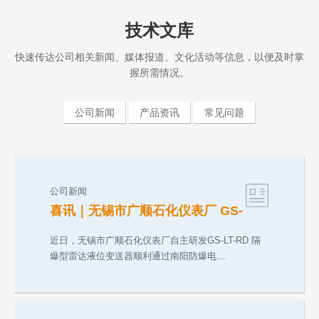
技术文库
快速传达公司相关新闻、媒体报道、文化活动等信息，以便及时掌
握所需情况。
公司新闻
产品资讯
常见问题
公司新闻
喜讯｜无锡市广顺石化仪表厂 GS-
LT-RD 防爆雷达液位变送器斩获
CNEX 气粉双防爆合格证
近日，无锡市广顺石化仪表厂自主研发GS-LT-RD 隔
爆型雷达液位变送器顺利通过南阳防爆电…